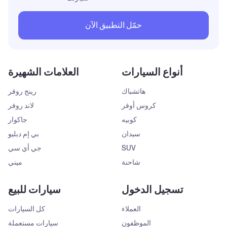
حمّل التطبيق الآن
أنواع السيارات
العلامات الشهيرة
هاتشباك
رينج روفر
كروس أوفر
لاند روفر
كوبيه
جاكوار
سيدان
بي إم دبليو
SUV
جي أي سي
شاحنة
ميني
تسجيل الدخول
سيارات للبيع
العملاء
كل السيارات
الموظفون
سيارات مستعملة