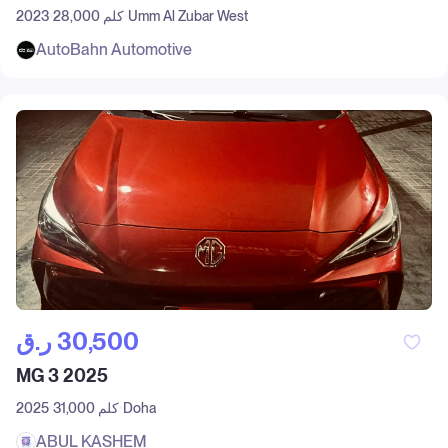
Umm Al Zubar West
28,000 كلم
2023
AutoBahn Automotive
ر.ق‎ 30,500
MG 3 2025
Doha
31,000 كلم
2025
ABUL KASHEM