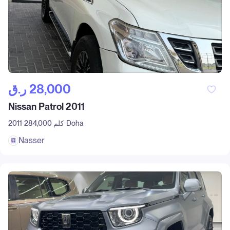
ر.ق‎ 28,000
Nissan Patrol 2011
Doha
284,000 كلم
2011
Nasser