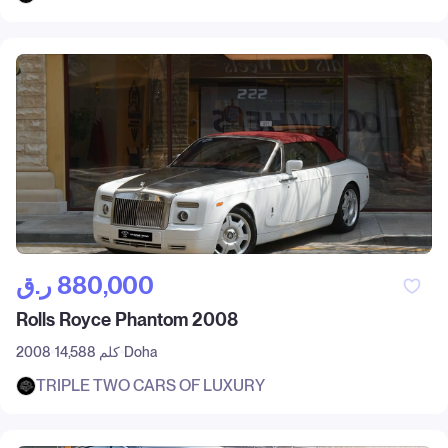
ر.ق‎ 880,000
Rolls Royce Phantom 2008
Doha
14,588 كلم
2008
TRIPLE TWO CARS OF LUXURY