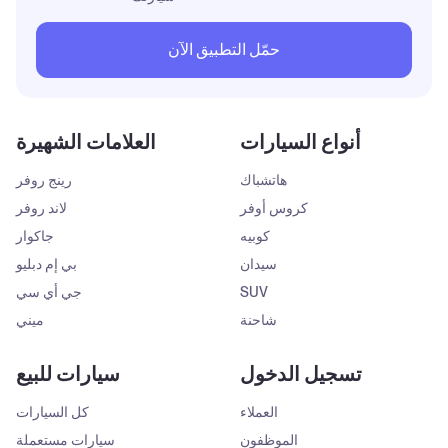
حمّل التطبيق الآن
أنواع السيارات
العلامات الشهيرة
هاتشباك
رينج روفر
كروس أوفر
لاند روفر
كوبيه
جاكوار
سيدان
بي إم دبليو
SUV
جي أي سي
شاحنة
ميني
تسجيل الدخول
سيارات للبيع
العملاء
كل السيارات
الموظفون
سيارات مستعملة