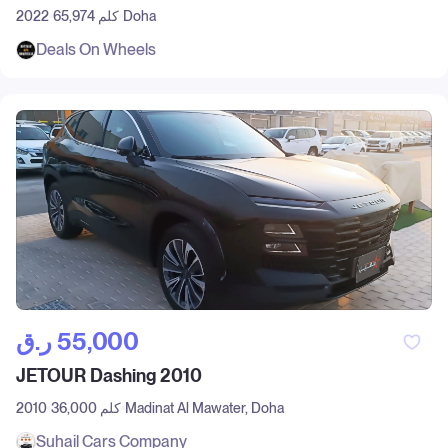
Doha
65,974 كلم
2022
Deals On Wheels
ر.ق‎ 55,000
JETOUR Dashing 2010
Madinat Al Mawater, Doha
36,000 كلم
2010
Suhail Cars Company