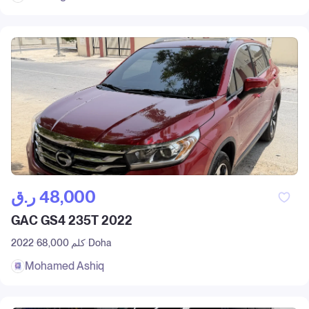
ر.ق‎ 48,000
GAC GS4 235T 2022
Doha
68,000 كلم
2022
Mohamed Ashiq