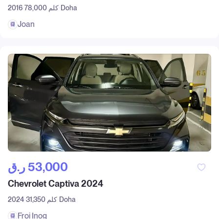
Doha
78,000 كلم
2016
Joan
ر.ق‎ 53,000
Chevrolet Captiva 2024
Doha
31,350 كلم
2024
Froi Inog