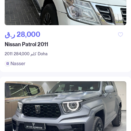
ر.ق‎ 28,000
Nissan Patrol 2011
Doha
284,000 كلم
2011
Nasser