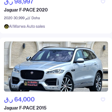
ر.ق‎ 98,997
Jaguar F-PACE 2020
Doha
30,999 كلم
2020
Al Marwa Auto sales
ر.ق‎ 64,000
Jaguar F-PACE 2015