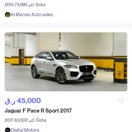
Doha
73,990 كلم
2015
Al Marwa Auto sales
ر.ق‎ 45,000
Jaguar F Pace R Sport 2017
Doha
83,500 كلم
2017
Digital Motors