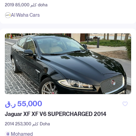
doha
85,000 كلم
2019
Al Waha Cars
ر.ق‎ 55,000
Jaguar XF XF V6 SUPERCHARGED 2014
Doha
253,300 كلم
2014
Mohamed