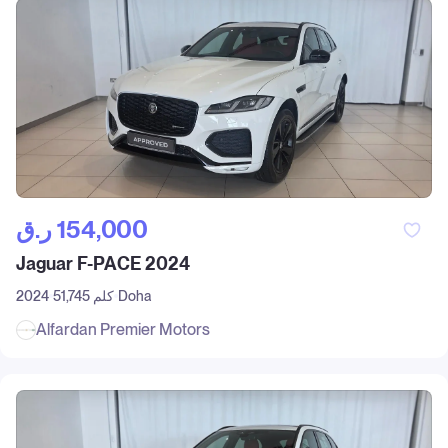
ر.ق‎ 154,000
Jaguar F-PACE 2024
Doha
51,745 كلم
2024
Alfardan Premier Motors