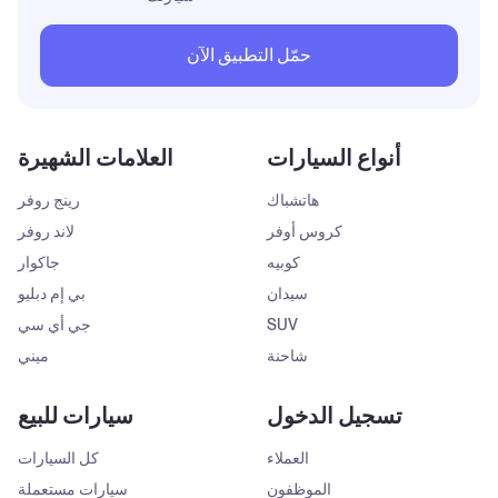
حمّل التطبيق الآن
أنواع السيارات
العلامات الشهيرة
هاتشباك
رينج روفر
كروس أوفر
لاند روفر
كوبيه
جاكوار
سيدان
بي إم دبليو
SUV
جي أي سي
شاحنة
ميني
تسجيل الدخول
سيارات للبيع
العملاء
كل السيارات
الموظفون
سيارات مستعملة