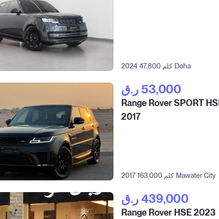
Doha
47,800 كلم
2024
ر.ق‎ 53,000
Range Rover SPORT HS
2017
Mawater City
163,000 كلم
2017
ر.ق‎ 439,000
Range Rover HSE 2023