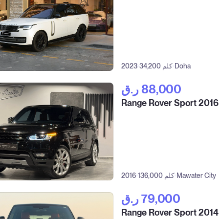
Doha
34,200 كلم
2023
ر.ق‎ 88,000
Range Rover Sport 2016
Mawater City
136,000 كلم
2016
ر.ق‎ 79,000
Range Rover Sport 2014