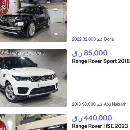
Doha
32,000 كلم
2022
ر.ق‎ 85,000
Range Rover Sport 2018
Abū Nakẖlah
98,000 كلم
2018
ر.ق‎ 440,000
Range Rover HSE 2023