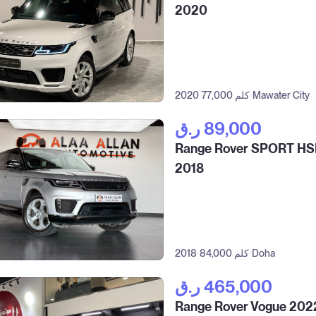
2020
Mawater City
77,000 كلم
2020
ر.ق‎ 89,000
Range Rover SPORT HS
2018
Doha
84,000 كلم
2018
ر.ق‎ 465,000
Range Rover Vogue 202