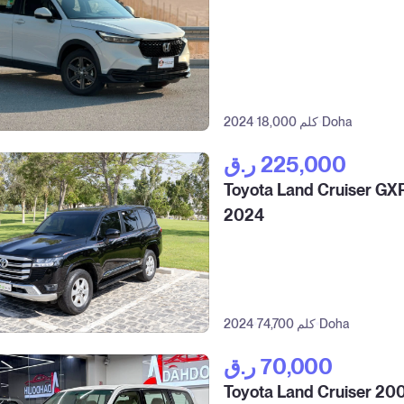
Doha
18,000 كلم
2024
ر.ق‎ 225,000
Toyota Land Cruiser GX
2024
Doha
74,700 كلم
2024
ر.ق‎ 70,000
Toyota Land Cruiser 20