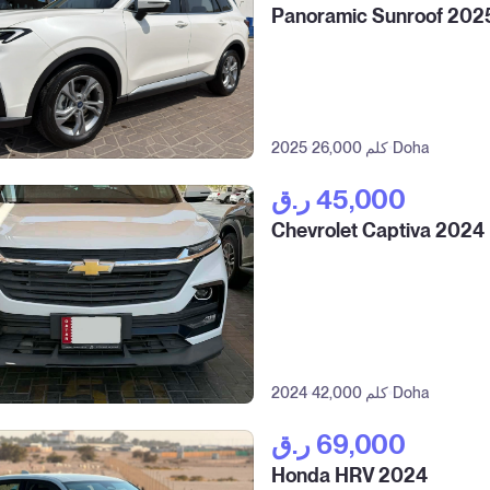
Panoramic Sunroof 202
Doha
26,000 كلم
2025
ر.ق‎ 45,000
Chevrolet Captiva 2024
Doha
42,000 كلم
2024
ر.ق‎ 69,000
Honda HRV 2024