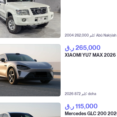
Abū Nakẖlah
262,000 كلم
2004
ر.ق‎ 265,000
XIAOMI YU7 MAX 2026
doha
872 كلم
2026
ر.ق‎ 115,000
Mercedes GLC 200 202