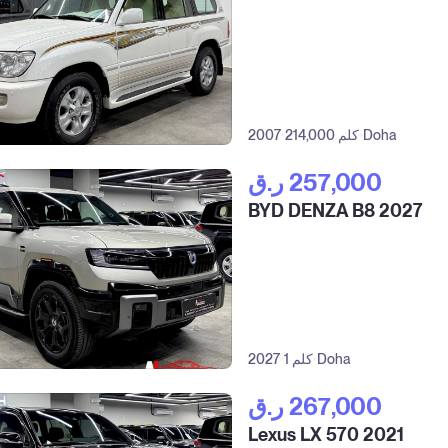
Doha
214,000 كلم
2007
ر.ق‎ 257,000
BYD DENZA B8 2027
Doha
1 كلم
2027
ر.ق‎ 267,000
Lexus LX 570 2021