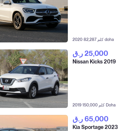
doha
82,287 كلم
2020
ر.ق‎ 25,000
Nissan Kicks 2019
Doha
150,000 كلم
2019
ر.ق‎ 65,000
Kia Sportage 2023