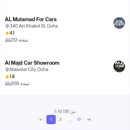
AL Mutamad For Cars
340 Ain Khaled St, Doha
4.1
213 نتيجة
Al Majd Car Showroom
Mawater City, Doha
1.8
208 نتيجة
1–10 من 130
...
1
2
13