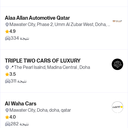
Alaa Allan Automotive Qatar
Mawater City, Phase 2, Umm Al Zubar West, Doha, Doha
4.9
334 نتيجة
TRIPLE TWO CARS OF LUXURY
📍The Pearl Isalnd, Madina Central , Doha
3.5
311 نتيجة
Al Waha Cars
Mawater City, Doha, doha, qatar
4.0
282 نتيجة