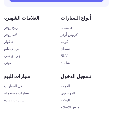
أنواع السيارات
العلامات الشهيرة
هاتشباك
رينج روفر
كروس أوفر
لاند روفر
كوبيه
جاكوار
سيدان
بي إم دبليو
SUV
جي أي سي
شاحنة
ميني
تسجيل الدخول
سيارات للبيع
العملاء
كل السيارات
الموظفون
سيارات مستعملة
الوكلاء
سيارات جديدة
ورش الإصلاح