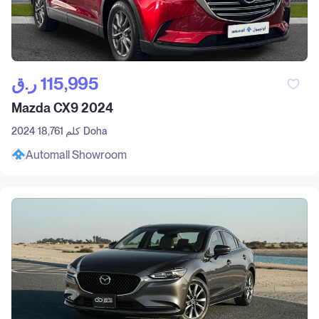
ر.ق‎ 115,995
Mazda CX9 2024
Doha
18,761 كلم
2024
Automall Showroom