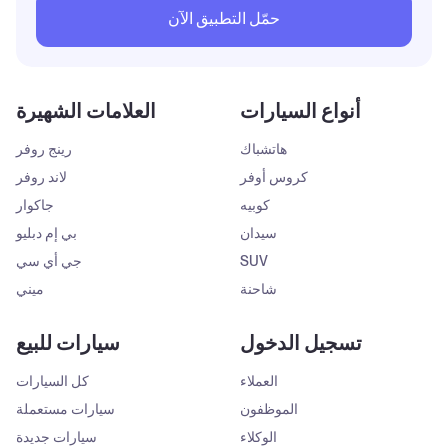
حمّل التطبيق الآن
أنواع السيارات
العلامات الشهيرة
هاتشباك
رينج روفر
كروس أوفر
لاند روفر
كوبيه
جاكوار
سيدان
بي إم دبليو
SUV
جي أي سي
شاحنة
ميني
تسجيل الدخول
سيارات للبيع
العملاء
كل السيارات
الموظفون
سيارات مستعملة
الوكلاء
سيارات جديدة