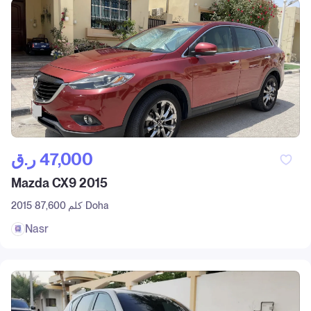
ر.ق‎ 47,000
Mazda CX9 2015
Doha
87,600 كلم
2015
Nasr