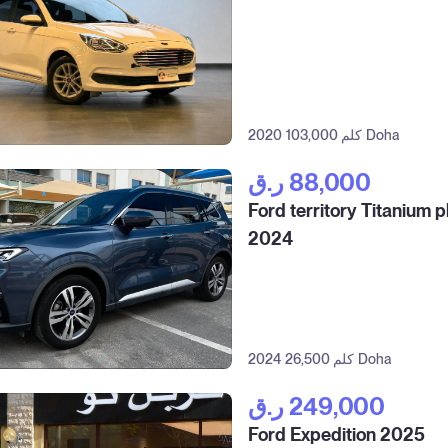
Doha
103,000 كلم
2020
ر.ق‎ 88,000
Ford territory Titanium p
2024
Doha
26,500 كلم
2024
ر.ق‎ 249,000
Ford Expedition 2025