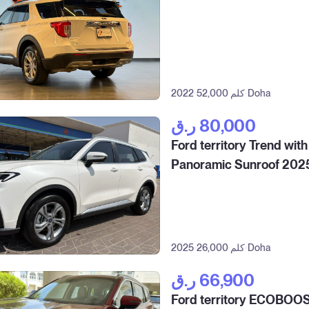
Doha
52,000 كلم
2022
ر.ق‎ 80,000
Ford territory Trend with
Panoramic Sunroof 202
Doha
26,000 كلم
2025
ر.ق‎ 66,900
Ford territory ECOBOO