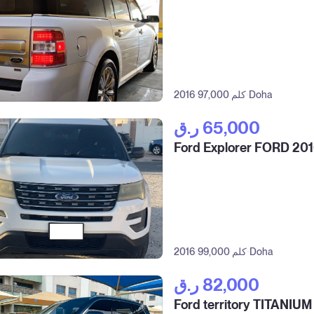
Doha
97,000 كلم
2016
ر.ق‎ 65,000
Ford Explorer FORD 20
Doha
99,000 كلم
2016
ر.ق‎ 82,000
Ford territory TITANIU