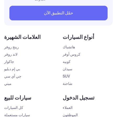
حمّل التطبيق الآن
أنواع السيارات
العلامات الشهيرة
هاتشباك
رينج روفر
كروس أوفر
لاند روفر
كوبيه
جاكوار
سيدان
بي إم دبليو
SUV
جي أي سي
شاحنة
ميني
تسجيل الدخول
سيارات للبيع
العملاء
كل السيارات
الموظفون
سيارات مستعملة