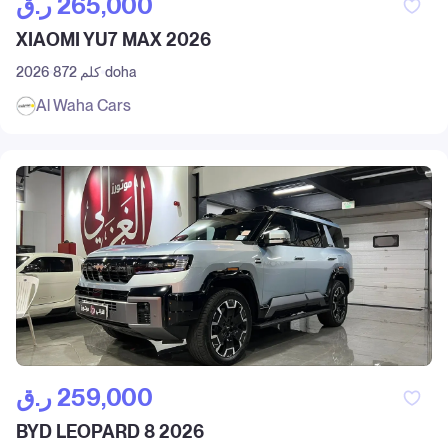
ر.ق‎ 265,000
XIAOMI YU7 MAX 2026
doha
872 كلم
2026
Al Waha Cars
ر.ق‎ 259,000
BYD LEOPARD 8 2026