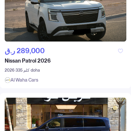
ر.ق‎ 289,000
Nissan Patrol 2026
doha
335 كلم
2026
Al Waha Cars