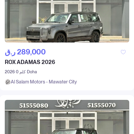
ر.ق‎ 289,000
ROX ADAMAS 2026
Doha
0 كلم
2026
Al Salam Motors - Mawater City