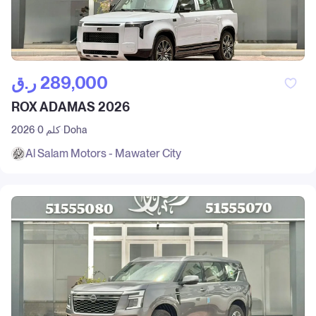
ر.ق‎ 289,000
ROX ADAMAS 2026
Doha
0 كلم
2026
Al Salam Motors - Mawater City