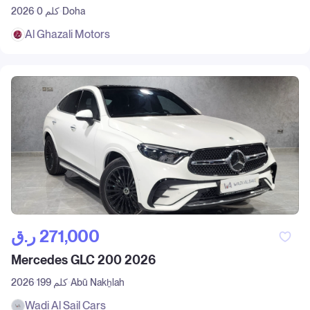
Doha
0 كلم
2026
Al Ghazali Motors
ر.ق‎ 271,000
Mercedes GLC 200 2026
Abū Nakẖlah
199 كلم
2026
Wadi Al Sail Cars